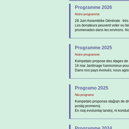
Programme 2026
Notre programme
28 Juin Assemblée Générale : très 
Les donateurs peuvent voter ou fair
promenades dans les environs. Notr
Programme 2025
Notre programme
Kvinpetalo propose des stages de 
16 mai Jardinage harmonieux po
Dans nos pays évolués, nous agisso
Programo 2025
Nia programo
Kvinpetalo proponas staĝojn de di
postaj promenoj
En niaj evoluintaj landoj, ni kondu
Programme 2024