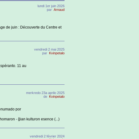
lundi 1er juin 2026
par
Arnaud
tage de juin : Découverte du Centre et
vendredi 2 mai 2025
par
Kvinpetalo
Espéranto. 11 au
merkredo 23a aprilo 2025
de
Kvinpetalo
rdenumado por
homaron - ĝian kulturon esence (...)
vendredi 2 février 2024