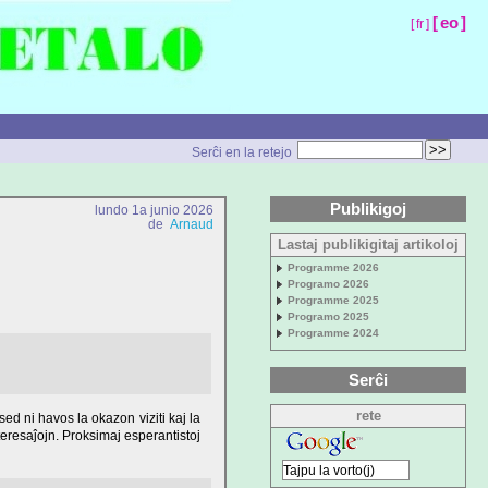
[
eo
]
[
fr
]
Serĉi en la retejo
Publikigoj
lundo 1a junio 2026
de
Arnaud
Lastaj publikigitaj artikoloj
Programme 2026
Programo 2026
Programme 2025
Programo 2025
Programme 2024
Serĉi
rete
ed ni havos la okazon viziti kaj la
teresaĵojn. Proksimaj esperantistoj