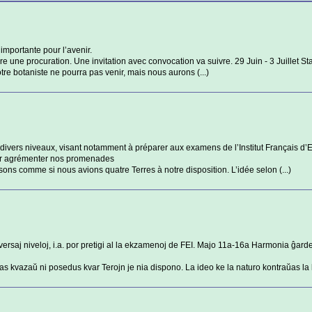
importante pour l’avenir.
e une procuration. Une invitation avec convocation va suivre. 29 Juin - 3 Juillet S
e botaniste ne pourra pas venir, mais nous aurons (...)
divers niveaux, visant notamment à préparer aux examens de l’Institut Français d’
ur agrémenter nos promenades
ns comme si nous avions quatre Terres à notre disposition. L’idée selon (...)
versaj niveloj, i.a. por pretigi al la ekzamenoj de FEI. Majo 11a-16a Harmonia ĝa
tas kvazaŭ ni posedus kvar Terojn je nia dispono. La ideo ke la naturo kontraŭas la 