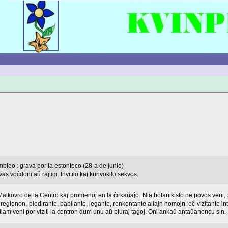
leo : grava por la estonteco (28-a de junio)
as voĉdoni aŭ rajtigi. Invitilo kaj kunvokilo sekvos.
Malkovro de la Centro kaj promenoj en la ĉirkaŭaĵo. Nia botanikisto ne povos veni, s
 regionon, piedirante, babilante, legante, renkontante aliajn homojn, eĉ vizitante in
j tiam veni por viziti la centron dum unu aŭ pluraj tagoj. Oni ankaŭ antaŭanoncu sin.