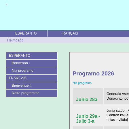
ESPERANTO
FRANÇAIS
Hejmpaĝo
ESPERANTO
Bonvenon !
Nia programo
Programo 2026
FRANÇAIS
Nia programo
Bienvenue !
Notre programme
Ĝenerala Asemb
Donacintoj pov
Junio 28a
Junia staĝo : 
Centron kaj la
Junio 29a -
estas invitata
Julio 3-a